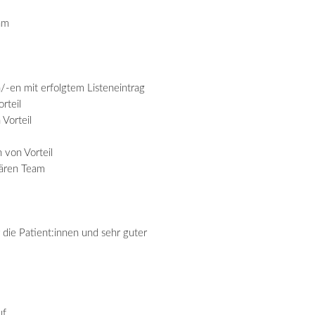
am
/-en mit erfolgtem Listeneintrag
rteil
Vorteil
 von Vorteil
nären Team
r die
Patient:innen
und sehr guter
uf