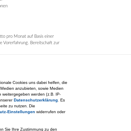
onen
to pro Monat auf Basis einer
e Vorerfahrung. Bereitschaft zur
ewerbung an
job@vkkj.at
oder nutzen
onale Cookies uns dabei helfen, die
le Medien anzubieten, sowie Medien
e weitergegeben werden (z.B. IP-
unserer
Datenschutzerklärung
. Es
eite zu nutzen. Die
utz-Einstellungen
widerrufen oder
enn Sie Ihre Zustimmung zu den