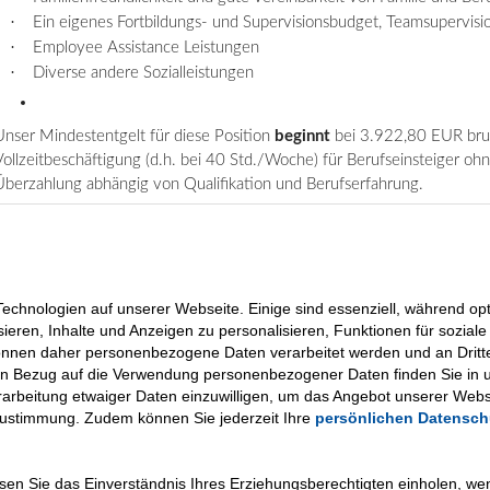
·
Ein eigenes Fortbildungs- und Supervisionsbudget, Teamsupervisi
·
Employee
Assistance Leistungen
·
Diverse andere Sozialleistungen
Unser Mindestentgelt für diese Position
beginnt
bei 3.922,80 EUR brut
Vollzeitbeschäftigung (d.h. bei 40 Std./Woche) für Berufseinsteiger ohn
Überzahlung abhängig von Qualifikation und Berufserfahrung.
Haben wir Ihr Interesse geweckt? Dann freuen wir uns auf Ihre B
Sie unser
Bewerbungsformular
.
n
chnologien auf unserer Webseite. Einige sind essenziell, während opti
sieren, Inhalte und Anzeigen zu personalisieren, Funktionen für sozia
können daher personenbezogene Daten verarbeitet werden und an Dritt
in Bezug auf die Verwendung personenbezogener Daten finden Sie in 
Verarbeitung etwaiger Daten einzuwilligen, um das Angebot unserer Webs
Zustimmung. Zudem können Sie jederzeit Ihre
persönlichen Datensch
üssen Sie das Einverständnis Ihres Erziehungsberechtigten einholen, w