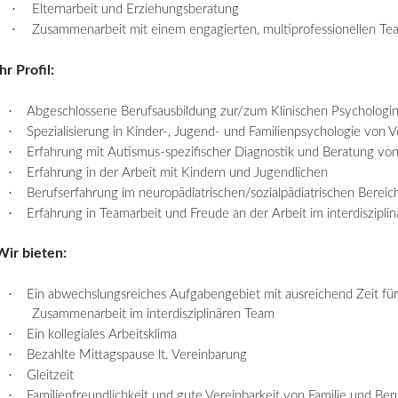
·
Elternarbeit und Erziehungsberatung
·
Zusammenarbeit mit einem engagierten, multiprofessionellen Te
Ihr Profil:
·
Abgeschlossene Berufsausbildung zur/zum Klinischen Psychologin
·
Spezialisierung in Kinder-, Jugend- und Familienpsychologie von Vo
·
Erfahrung mit Autismus-spezifischer Diagnostik und Beratung von 
·
Erfahrung in der Arbeit mit Kindern und Jugendlichen
·
Berufserfahrung im neuropädiatrischen/sozialpädiatrischen Bereich
·
Erfahrung in Teamarbeit und Freude an der Arbeit im interdiszipli
Wir bieten:
·
Ein abwechslungsreiches Aufgabengebiet mit ausreichend Zeit fü
Zusammenarbeit im interdisziplinären Team
·
Ein kollegiales Arbeitsklima
·
Bezahlte Mittagspause lt. Vereinbarung
·
Gleitzeit
·
Familienfreundlichkeit und gute Vereinbarkeit von Familie und Ber