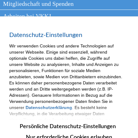
Mitgliedschaft und Spenden
Arbeiten bei VKKJ
Presse
Datenschutz-Einstellungen
Kontakt
Wir verwenden Cookies und andere Technologien auf
unserer Webseite. Einige sind essenziell, während
optionale Cookies uns dabei helfen, die Zugriffe auf
unsere Website zu analysieren, Inhalte und Anzeigen zu
(c) 2025| VKKJ - Verantwortung und Kompetenz für besondere Kinder und
personalisieren, Funktionen für soziale Medien
Jugendliche.
Impressum
|
Datenschutzerklärung
anzubieten, sowie Medien von Drittanbietern einzubinden.
Es können daher personenbezogene Daten verarbeitet
werden und an Dritte weitergegeben werden (z.B. IP-
Adressen). Genauere Informationen in Bezug auf die
Verwendung personenbezogener Daten finden Sie in
unserer
Datenschutzerklärung
. Es besteht keine
Verpflichtung, in die Verarbeitung etwaiger Daten
einzuwilligen, um das Angebot unserer Webseite zu
nutzen. Die Datenverarbeitung erfolgt nur nach
Persönliche Datenschutz-Einstellungen
Zustimmung. Zudem können Sie jederzeit Ihre
Nur erforderliche Cookies erlauben