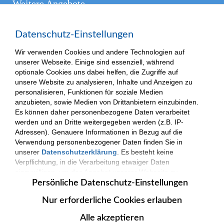
Weitere Angebote
Presse
Datenschutz-Einstellungen
Kontakt
Wir verwenden Cookies und andere Technologien auf
unserer Webseite. Einige sind essenziell, während
optionale Cookies uns dabei helfen, die Zugriffe auf
unsere Website zu analysieren, Inhalte und Anzeigen zu
(c) 2025| VKKJ - Verantwortung und Kompetenz für besondere Kinder und
personalisieren, Funktionen für soziale Medien
Jugendliche.
Impressum
|
Datenschutzerklärung
anzubieten, sowie Medien von Drittanbietern einzubinden.
Es können daher personenbezogene Daten verarbeitet
werden und an Dritte weitergegeben werden (z.B. IP-
Adressen). Genauere Informationen in Bezug auf die
Verwendung personenbezogener Daten finden Sie in
unserer
Datenschutzerklärung
. Es besteht keine
Verpflichtung, in die Verarbeitung etwaiger Daten
einzuwilligen, um das Angebot unserer Webseite zu
nutzen. Die Datenverarbeitung erfolgt nur nach
Persönliche Datenschutz-Einstellungen
Zustimmung. Zudem können Sie jederzeit Ihre
Nur erforderliche Cookies erlauben
persönlichen Datenschutz-Einstellungen
widerrufen
oder anpassen.
Alle akzeptieren