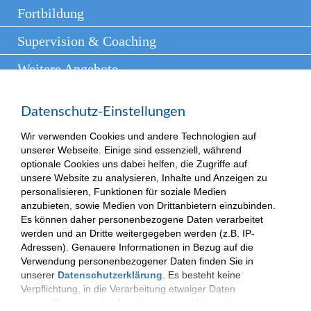
Fortbildung
Supervision & Coaching
Weitere Angebote
Presse
Datenschutz-Einstellungen
Kontakt
Wir verwenden Cookies und andere Technologien auf
unserer Webseite. Einige sind essenziell, während
optionale Cookies uns dabei helfen, die Zugriffe auf
unsere Website zu analysieren, Inhalte und Anzeigen zu
(c) 2025| VKKJ - Verantwortung und Kompetenz für besondere Kinder und
personalisieren, Funktionen für soziale Medien
Jugendliche.
Impressum
|
Datenschutzerklärung
anzubieten, sowie Medien von Drittanbietern einzubinden.
Es können daher personenbezogene Daten verarbeitet
werden und an Dritte weitergegeben werden (z.B. IP-
Adressen). Genauere Informationen in Bezug auf die
Verwendung personenbezogener Daten finden Sie in
unserer
Datenschutzerklärung
. Es besteht keine
Verpflichtung, in die Verarbeitung etwaiger Daten
einzuwilligen, um das Angebot unserer Webseite zu