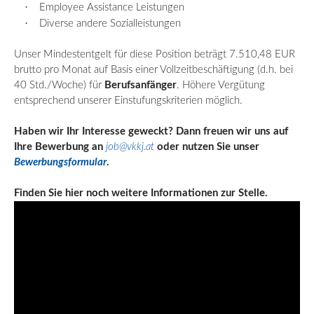
·
Employee
Assistance Leistungen
·
Diverse andere Sozialleistungen
Unser Mindestentgelt für diese Position beträgt 7.510,48 EUR
brutto pro Monat auf Basis einer Vollzeitbeschäftigung (d.h. bei
40 Std./Woche) für
Berufsanfänger
. Höhere Vergütung
entsprechend unserer Einstufungskriterien möglich.
Haben wir Ihr Interesse geweckt? Dann freuen wir uns auf
Ihre Bewerbung an
job@vkkj.at
oder nutzen Sie unser
Bewerbungsformular
.
Finden Sie hier noch weitere Informationen zur Stelle.