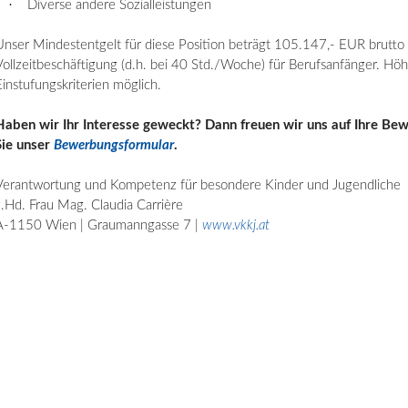
·
Diverse andere Sozialleistungen
Unser Mindestentgelt für diese Position beträgt 105.147,- EUR brutto p
Vollzeitbeschäftigung (d.h. bei 40 Std./Woche) für Berufsanfänger. H
Einstufungskriterien möglich.
Haben wir Ihr Interesse geweckt? Dann freuen wir uns auf Ihre B
Sie unser
Bewerbungsformular
.
Verantwortung und Kompetenz für besondere Kinder und Jugendliche
z.Hd. Frau Mag. Claudia
Carrière
A-1150 Wien | Graumanngasse 7 |
www.vkkj.at