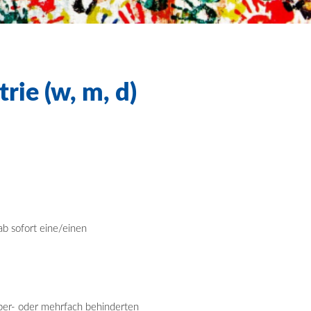
rie (w, m, d)
b sofort eine/einen
rper- oder mehrfach behinderten