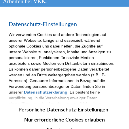
Arbeiten bei VKKJ
Presse
Kontakt
Datenschutz-Einstellungen
Wir verwenden Cookies und andere Technologien auf
unserer Webseite. Einige sind essenziell, während
optionale Cookies uns dabei helfen, die Zugriffe auf
(c) 2025| VKKJ - Verantwortung und Kompetenz für besondere Kinder und
unsere Website zu analysieren, Inhalte und Anzeigen zu
Jugendliche.
personalisieren, Funktionen für soziale Medien
Impressum
|
Datenschutzerklärung
anzubieten, sowie Medien von Drittanbietern einzubinden.
Es können daher personenbezogene Daten verarbeitet
werden und an Dritte weitergegeben werden (z.B. IP-
Adressen). Genauere Informationen in Bezug auf die
Verwendung personenbezogener Daten finden Sie in
unserer
Datenschutzerklärung
. Es besteht keine
Verpflichtung, in die Verarbeitung etwaiger Daten
einzuwilligen, um das Angebot unserer Webseite zu
nutzen. Die Datenverarbeitung erfolgt nur nach
Persönliche Datenschutz-Einstellungen
Zustimmung. Zudem können Sie jederzeit Ihre
Nur erforderliche Cookies erlauben
persönlichen Datenschutz-Einstellungen
widerrufen
oder anpassen.