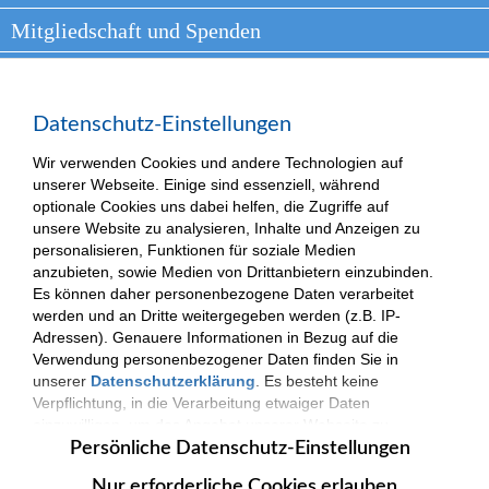
Mitgliedschaft und Spenden
Arbeiten bei VKKJ
Presse
Datenschutz-Einstellungen
Kontakt
Wir verwenden Cookies und andere Technologien auf
unserer Webseite. Einige sind essenziell, während
optionale Cookies uns dabei helfen, die Zugriffe auf
unsere Website zu analysieren, Inhalte und Anzeigen zu
personalisieren, Funktionen für soziale Medien
(c) 2025| VKKJ - Verantwortung und Kompetenz für besondere Kinder und
Jugendliche.
anzubieten, sowie Medien von Drittanbietern einzubinden.
Impressum
|
Datenschutzerklärung
Es können daher personenbezogene Daten verarbeitet
werden und an Dritte weitergegeben werden (z.B. IP-
Adressen). Genauere Informationen in Bezug auf die
Verwendung personenbezogener Daten finden Sie in
unserer
Datenschutzerklärung
. Es besteht keine
Verpflichtung, in die Verarbeitung etwaiger Daten
einzuwilligen, um das Angebot unserer Webseite zu
nutzen. Die Datenverarbeitung erfolgt nur nach
Persönliche Datenschutz-Einstellungen
Zustimmung. Zudem können Sie jederzeit Ihre
Nur erforderliche Cookies erlauben