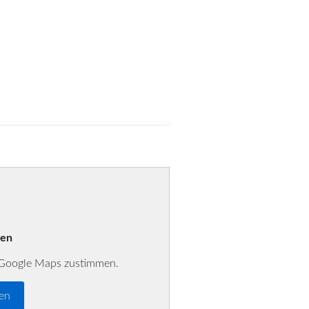
den
r Google Maps zustimmen.
ren