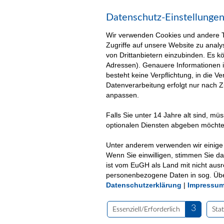
Datenschutz-Einstellunge
Wir verwenden Cookies und andere Te
Zugriffe auf unsere Website zu analy
von Drittanbietern einzubinden. Es 
Adressen). Genauere Informationen 
besteht keine Verpflichtung, in die 
Datenverarbeitung erfolgt nur nach 
anpassen.
Falls Sie unter 14 Jahre alt sind, m
optionalen Diensten abgeben möchte
Unter anderem verwenden wir einige 
Wenn Sie einwilligen, stimmen Sie da
ist vom EuGH als Land mit nicht aus
personenbezogene Daten in sog. Übe
Über uns
Unsere Leistungen
Datenschutzerklärung
|
Impressu
(c) 2025| VKKJ - Verantwortung und Kompetenz für
3
Essenziell/Erforderlich
Stat