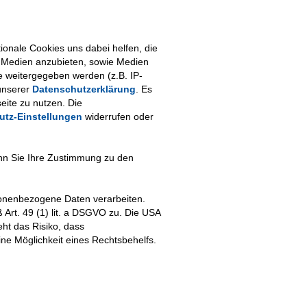
onale Cookies uns dabei helfen, die
le Medien anzubieten, sowie Medien
e weitergegeben werden (z.B. IP-
unserer
Datenschutzerklärung
. Es
eite zu nutzen. Die
utz-Einstellungen
widerrufen oder
enn Sie Ihre Zustimmung zu den
rsonenbezogene Daten verarbeiten.
 Art. 49 (1) lit. a DSGVO zu. Die USA
ht das Risiko, dass
e Möglichkeit eines Rechtsbehelfs.
esse
Kontakt
Impressum
|
Datenschutzerklärung