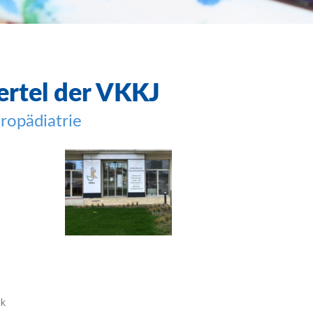
rtel
der VKKJ
uropädiatrie
ik