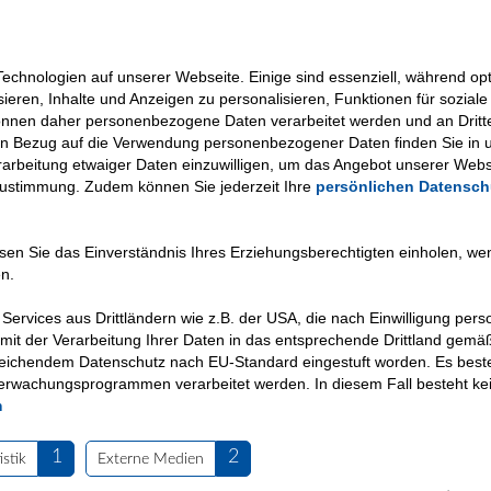
n
chnologien auf unserer Webseite. Einige sind essenziell, während opti
sieren, Inhalte und Anzeigen zu personalisieren, Funktionen für sozia
können daher personenbezogene Daten verarbeitet werden und an Dritt
in Bezug auf die Verwendung personenbezogener Daten finden Sie in 
Verarbeitung etwaiger Daten einzuwilligen, um das Angebot unserer Webs
Zustimmung. Zudem können Sie jederzeit Ihre
persönlichen Datensch
üssen Sie das Einverständnis Ihres Erziehungsberechtigten einholen, w
n.
Services aus Drittländern wie z.B. der USA, die nach Einwilligung pe
mit der Verarbeitung Ihrer Daten in das entsprechende Drittland gemäß
reichendem Datenschutz nach EU-Standard eingestuft worden. Es beste
rwachungsprogrammen verarbeitet werden. In diesem Fall besteht kein
Mitgliedschaft und Spenden
Arbeiten bei VKKJ
Links
Pr
m
 besondere Kinder und Jugendliche.
1
2
istik
Externe Medien