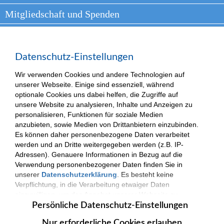
Mitgliedschaft und Spenden
Arbeiten bei VKKJ
Presse
Datenschutz-Einstellungen
Kontakt
Wir verwenden Cookies und andere Technologien auf
unserer Webseite. Einige sind essenziell, während
optionale Cookies uns dabei helfen, die Zugriffe auf
unsere Website zu analysieren, Inhalte und Anzeigen zu
personalisieren, Funktionen für soziale Medien
(c) 2025| VKKJ - Verantwortung und Kompetenz für besondere Kinder und
Jugendliche.
anzubieten, sowie Medien von Drittanbietern einzubinden.
Impressum
|
Datenschutzerklärung
Es können daher personenbezogene Daten verarbeitet
werden und an Dritte weitergegeben werden (z.B. IP-
Adressen). Genauere Informationen in Bezug auf die
Verwendung personenbezogener Daten finden Sie in
unserer
Datenschutzerklärung
. Es besteht keine
Verpflichtung, in die Verarbeitung etwaiger Daten
einzuwilligen, um das Angebot unserer Webseite zu
nutzen. Die Datenverarbeitung erfolgt nur nach
Persönliche Datenschutz-Einstellungen
Zustimmung. Zudem können Sie jederzeit Ihre
Nur erforderliche Cookies erlauben