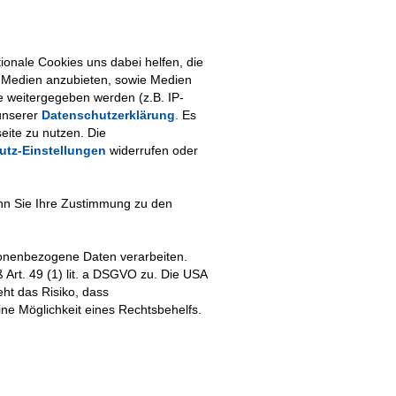
onale Cookies uns dabei helfen, die
le Medien anzubieten, sowie Medien
e weitergegeben werden (z.B. IP-
unserer
Datenschutzerklärung
. Es
eite zu nutzen. Die
utz-Einstellungen
widerrufen oder
enn Sie Ihre Zustimmung zu den
rsonenbezogene Daten verarbeiten.
 Art. 49 (1) lit. a DSGVO zu. Die USA
ht das Risiko, dass
e Möglichkeit eines Rechtsbehelfs.
esse
Kontakt
Impressum
|
Datenschutzerklärung