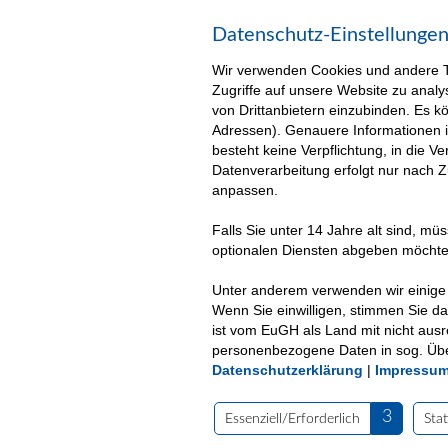
Datenschutz-Einstellunge
Wir verwenden Cookies und andere Te
Zugriffe auf unsere Website zu analy
von Drittanbietern einzubinden. Es 
Adressen). Genauere Informationen 
besteht keine Verpflichtung, in die 
Datenverarbeitung erfolgt nur nach 
anpassen.
Falls Sie unter 14 Jahre alt sind, m
optionalen Diensten abgeben möchte
Unter anderem verwenden wir einige 
Wenn Sie einwilligen, stimmen Sie da
ist vom EuGH als Land mit nicht aus
personenbezogene Daten in sog. Übe
Über uns
Unsere Leistungen
Datenschutzerklärung
|
Impressu
(c) 2025| VKKJ - Verantwortung und Kompetenz für
3
Essenziell/Erforderlich
Stat