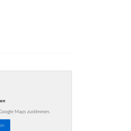
den
r Google Maps zustimmen.
ren