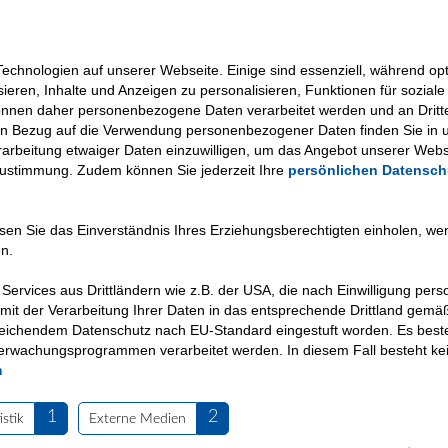
n
chnologien auf unserer Webseite. Einige sind essenziell, während opti
sieren, Inhalte und Anzeigen zu personalisieren, Funktionen für sozia
können daher personenbezogene Daten verarbeitet werden und an Dritt
in Bezug auf die Verwendung personenbezogener Daten finden Sie in 
Verarbeitung etwaiger Daten einzuwilligen, um das Angebot unserer Webs
Zustimmung. Zudem können Sie jederzeit Ihre
persönlichen Datensch
üssen Sie das Einverständnis Ihres Erziehungsberechtigten einholen, w
n.
Services aus Drittländern wie z.B. der USA, die nach Einwilligung pe
mit der Verarbeitung Ihrer Daten in das entsprechende Drittland gemäß
reichendem Datenschutz nach EU-Standard eingestuft worden. Es beste
rwachungsprogrammen verarbeitet werden. In diesem Fall besteht kein
Mitgliedschaft und Spenden
Arbeiten bei VKKJ
Links
Pr
m
 besondere Kinder und Jugendliche.
1
2
istik
Externe Medien