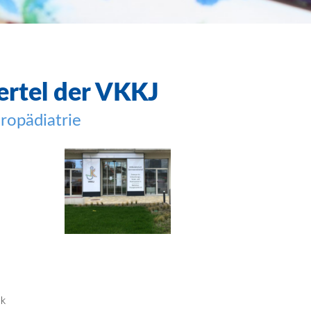
rtel
der VKKJ
uropädiatrie
ik