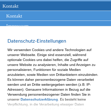
Kontakt
Kontakt
Impressum
Disclaimer
Datenschutz-Einstellungen
Datenschutzerklärung
Wir verwenden Cookies und andere Technologien auf
unserer Webseite. Einige sind essenziell, während
optionale Cookies uns dabei helfen, die Zugriffe auf
unsere Website zu analysieren, Inhalte und Anzeigen zu
(c) 2025| VKKJ - Verantwortung und Kompetenz für besondere Kinder und
personalisieren, Funktionen für soziale Medien
Jugendliche.
Impressum
|
Datenschutzerklärung
anzubieten, sowie Medien von Drittanbietern einzubinden.
Es können daher personenbezogene Daten verarbeitet
werden und an Dritte weitergegeben werden (z.B. IP-
Adressen). Genauere Informationen in Bezug auf die
Verwendung personenbezogener Daten finden Sie in
unserer
Datenschutzerklärung
. Es besteht keine
Verpflichtung, in die Verarbeitung etwaiger Daten
einzuwilligen, um das Angebot unserer Webseite zu