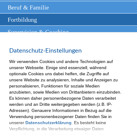
Beruf & Familie
Fortbildung
Supervision & Coaching
Weitere Angebote
Datenschutz-Einstellungen
Presse
Wir verwenden Cookies und andere Technologien auf
Kontakt
unserer Webseite. Einige sind essenziell, während
optionale Cookies uns dabei helfen, die Zugriffe auf
unsere Website zu analysieren, Inhalte und Anzeigen zu
personalisieren, Funktionen für soziale Medien
anzubieten, sowie Medien von Drittanbietern einzubinden.
(c) 2025| VKKJ - Verantwortung und Kompetenz für besondere Kinder und
Es können daher personenbezogene Daten verarbeitet
Jugendliche.
Impressum
|
Datenschutzerklärung
werden und an Dritte weitergegeben werden (z.B. IP-
Adressen). Genauere Informationen in Bezug auf die
Verwendung personenbezogener Daten finden Sie in
unserer
Datenschutzerklärung
. Es besteht keine
Verpflichtung, in die Verarbeitung etwaiger Daten
einzuwilligen, um das Angebot unserer Webseite zu