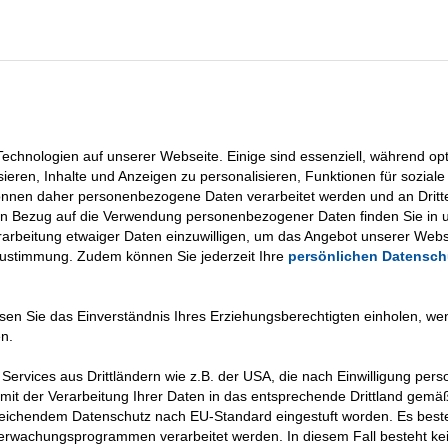
n
chnologien auf unserer Webseite. Einige sind essenziell, während opti
sieren, Inhalte und Anzeigen zu personalisieren, Funktionen für sozia
können daher personenbezogene Daten verarbeitet werden und an Dritt
in Bezug auf die Verwendung personenbezogener Daten finden Sie in 
Verarbeitung etwaiger Daten einzuwilligen, um das Angebot unserer Webs
Zustimmung. Zudem können Sie jederzeit Ihre
persönlichen Datensch
üssen Sie das Einverständnis Ihres Erziehungsberechtigten einholen, w
n.
Services aus Drittländern wie z.B. der USA, die nach Einwilligung pe
mit der Verarbeitung Ihrer Daten in das entsprechende Drittland gemäß
reichendem Datenschutz nach EU-Standard eingestuft worden. Es beste
rwachungsprogrammen verarbeitet werden. In diesem Fall besteht kein
Mitgliedschaft und Spenden
Arbeiten bei VKKJ
Links
Pr