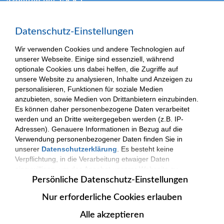
Arbeiten bei VKKJ
Presse
Datenschutz-Einstellungen
Kontakt
Wir verwenden Cookies und andere Technologien auf
unserer Webseite. Einige sind essenziell, während
optionale Cookies uns dabei helfen, die Zugriffe auf
unsere Website zu analysieren, Inhalte und Anzeigen zu
(c) 2025| VKKJ - Verantwortung und Kompetenz für besondere Kinder und
personalisieren, Funktionen für soziale Medien
Jugendliche.
Impressum
|
Datenschutzerklärung
anzubieten, sowie Medien von Drittanbietern einzubinden.
Es können daher personenbezogene Daten verarbeitet
werden und an Dritte weitergegeben werden (z.B. IP-
Adressen). Genauere Informationen in Bezug auf die
Verwendung personenbezogener Daten finden Sie in
unserer
Datenschutzerklärung
. Es besteht keine
Verpflichtung, in die Verarbeitung etwaiger Daten
einzuwilligen, um das Angebot unserer Webseite zu
nutzen. Die Datenverarbeitung erfolgt nur nach
Persönliche Datenschutz-Einstellungen
Zustimmung. Zudem können Sie jederzeit Ihre
Nur erforderliche Cookies erlauben
persönlichen Datenschutz-Einstellungen
widerrufen
oder anpassen.
Alle akzeptieren